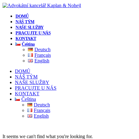
DOMŮ
NÁŠ TÝM
NAŠE SLUŽBY
PRACUJTE U NÁS
KONTAKT
Čeština
Deutsch
Français
English
DOMŮ
NÁŠ TÝM
NAŠE SLUŽBY
PRACUJTE U NÁS
KONTAKT
Čeština
Deutsch
Français
English
It seems we can't find what you're looking for.